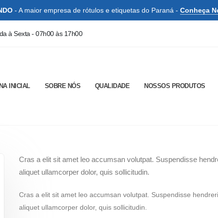
INDO
- A maior empresa de rótulos e etiquetas do Paraná -
Conheça N
a à Sexta - 07h00 às 17h00
NA INICIAL
SOBRE NÓS
QUALIDADE
NOSSOS PRODUTOS
Cras a elit sit amet leo accumsan volutpat. Suspendisse hendrerit 
aliquet ullamcorper dolor, quis sollicitudin.
Cras a elit sit amet leo accumsan volutpat. Suspendisse hendrerit v
aliquet ullamcorper dolor, quis sollicitudin.