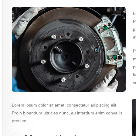
L
P
p
a
P
m
p
l
v
Lorem ipsum dolor sit amet, consectetur adipiscing elit.
Proin bibendum ultricies nunc, eu interdum enim convallis
pretium.