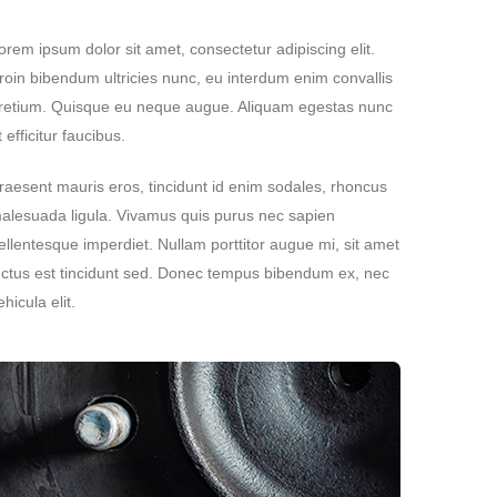
orem ipsum dolor sit amet, consectetur adipiscing elit.
roin bibendum ultricies nunc, eu interdum enim convallis
retium. Quisque eu neque augue. Aliquam egestas nunc
t efficitur faucibus.
raesent mauris eros, tincidunt id enim sodales, rhoncus
alesuada ligula. Vivamus quis purus nec sapien
ellentesque imperdiet. Nullam porttitor augue mi, sit amet
uctus est tincidunt sed. Donec tempus bibendum ex, nec
ehicula elit.