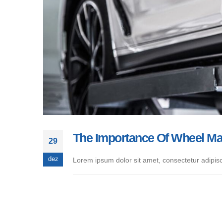
The Importance Of Wheel Ma
29
dez
Lorem ipsum dolor sit amet, consectetur adipiscin