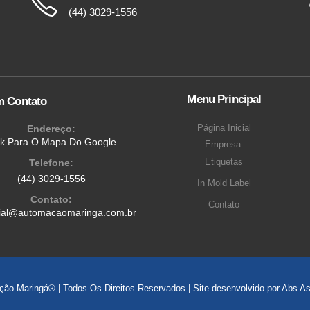
(44) 3029-1556
Menu Principal
m Contato
Endereço:
Página Inicial
nk Para O Mapa Do Google
Empresa
Telefone:
Etiquetas
(44) 3029-1556
In Mold Label
Contato:
Contato
ial@automacaomaringa.com.br
ão Maringá® | Todos Os Direitos Reservados | Site desenvolvido por Abs A