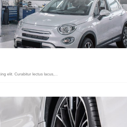
g elit. Curabitur lectus lacus,...