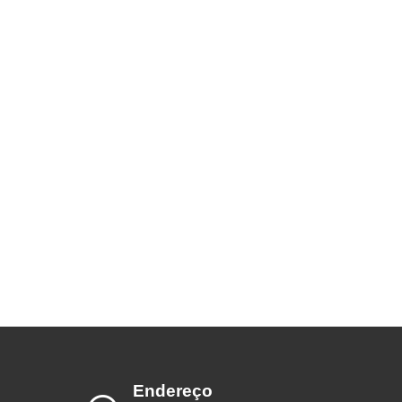
Endereço