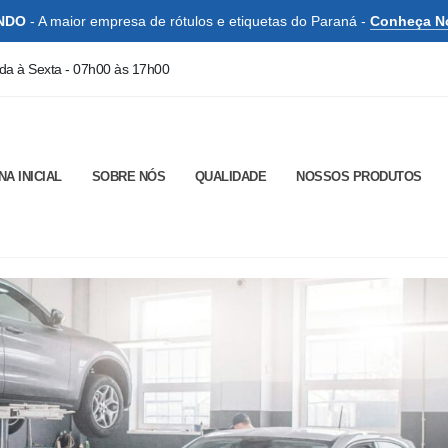
INDO
- A maior empresa de rótulos e etiquetas do Paraná -
Conheça N
a à Sexta - 07h00 às 17h00
NA INICIAL
SOBRE NÓS
QUALIDADE
NOSSOS PRODUTOS