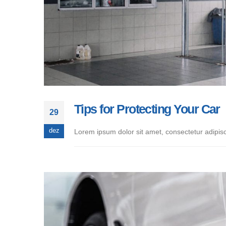
Tips for Protecting Your Car
29
dez
Lorem ipsum dolor sit amet, consectetur adipiscin