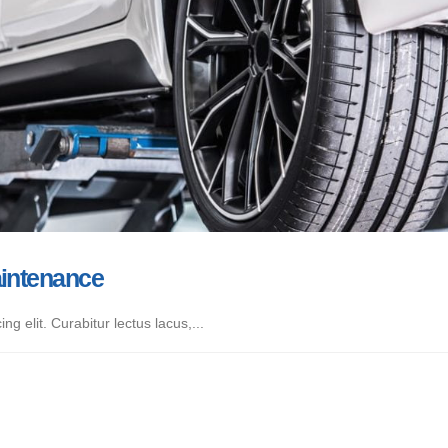
intenance
g elit. Curabitur lectus lacus,...