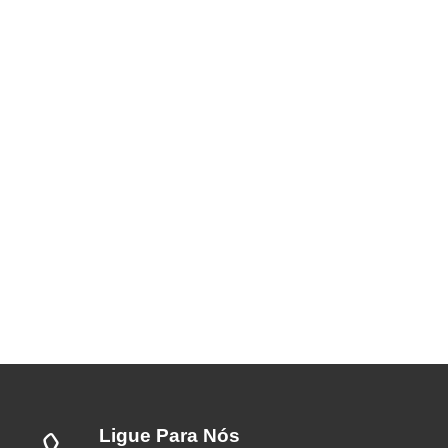
Ligue Para Nós