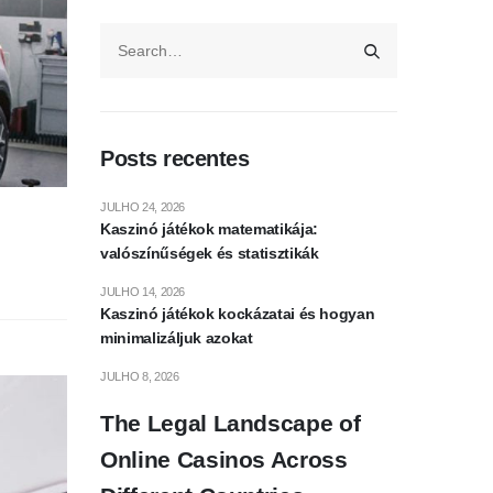
Posts recentes
JULHO 24, 2026
Kaszinó játékok matematikája:
valószínűségek és statisztikák
JULHO 14, 2026
Kaszinó játékok kockázatai és hogyan
minimalizáljuk azokat
JULHO 8, 2026
The Legal Landscape of
Online Casinos Across