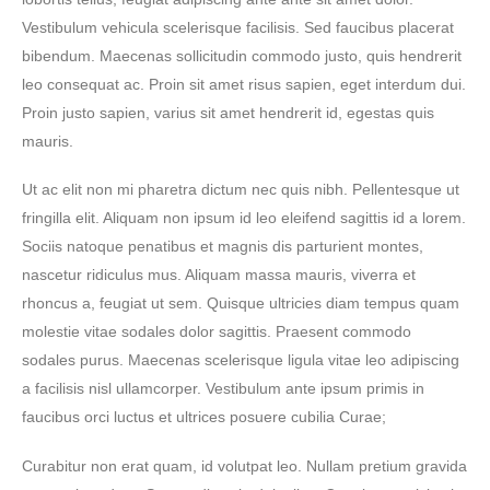
Vestibulum vehicula scelerisque facilisis. Sed faucibus placerat
bibendum. Maecenas sollicitudin commodo justo, quis hendrerit
leo consequat ac. Proin sit amet risus sapien, eget interdum dui.
Proin justo sapien, varius sit amet hendrerit id, egestas quis
mauris.
Ut ac elit non mi pharetra dictum nec quis nibh. Pellentesque ut
fringilla elit. Aliquam non ipsum id leo eleifend sagittis id a lorem.
Sociis natoque penatibus et magnis dis parturient montes,
nascetur ridiculus mus. Aliquam massa mauris, viverra et
rhoncus a, feugiat ut sem. Quisque ultricies diam tempus quam
molestie vitae sodales dolor sagittis. Praesent commodo
sodales purus. Maecenas scelerisque ligula vitae leo adipiscing
a facilisis nisl ullamcorper. Vestibulum ante ipsum primis in
faucibus orci luctus et ultrices posuere cubilia Curae;
Curabitur non erat quam, id volutpat leo. Nullam pretium gravida