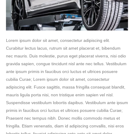
Lorem ipsum dolor sit amet, consectetur adipiscing elit.
Curabitur lectus lacus, rutrum sit amet placerat et, bibendum
nec mauris. Duis molestie, purus eget placerat viverra, nisi odio
gravida sapien, congue tincidunt nisl ante nec tellus. Vestibulum
ante ipsum primis in faucibus orci luctus et ultrices posuere
cubilia Curae; Lorem ipsum dolor sit amet, consectetur
adipiscing elit. Fusce sagittis, massa fringilla consequat blandit,
mauris ligula porta nisi, non tristique enim sapien vel nisl.
Suspendisse vestibulum lobortis dapibus. Vestibulum ante ipsum
primis in faucibus orci luctus et ultrices posuere cubilia Curae;
Praesent nec tempus nibh. Donec mollis commodo metus et
fringilla. Etiam venenatis, diam id adipiscing convallis, nisi eros
lobortis tellus, feugiat adipiscing ante ante sit amet dolor.