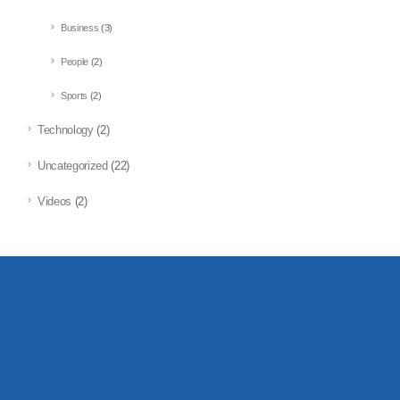
Business
(3)
People
(2)
Sports
(2)
Technology
(2)
Uncategorized
(22)
Videos
(2)